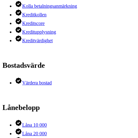
Kolla betalningsanmärkning
Kreditkollen
Kreditscore
Kreditupplysning
Kreditvärdighet
Bostadsvärde
Värdera bostad
Lånebelopp
Låna 10 000
Låna 20 000