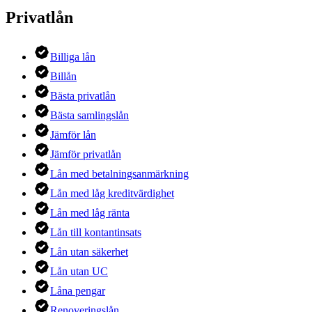
Privatlån
Billiga lån
Billån
Bästa privatlån
Bästa samlingslån
Jämför lån
Jämför privatlån
Lån med betalningsanmärkning
Lån med låg kreditvärdighet
Lån med låg ränta
Lån till kontantinsats
Lån utan säkerhet
Lån utan UC
Låna pengar
Renoveringslån