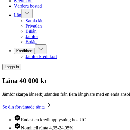
Kreditkoll
Värdera bostad
Lån
Samla lån
Privatlån
Billån
Jämför
Bolån
Kreditkort
Jämför kreditkort
Logga in
Låna 40 000 kr
Jämför skarpa låneerbjudanden från flera långivare med en enda ansök
Se din förväntade ränta
Endast en kreditupplysning hos UC
Nominell ränta 4,95-24,95%