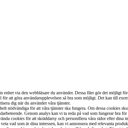
din enhet via den webbläsare du använder. Dessa filer gör det möjligt fö
el för att göra användarupplevelsen så bra som möjligt. Det kan till ex
tisera dig när du använder våra tjänster.
helt nödvändiga för att våra tjänster ska fungera. Om dessa cookies skul
vändarbeteende. Genom analys kan vi ta reda på vad som fungerar bra f
nvända cookies för att skräddarsy och personifiera våra sidor efter din
t veta vad som är dina intressen, kan vi annonsera med relevanta produk