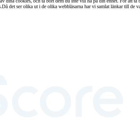
 av dina cookies, och ta bort dem du inte vill ha på din enhet. För att t
.Då det ser olika ut i de olika webbläsarna har vi samlat länkar till de 