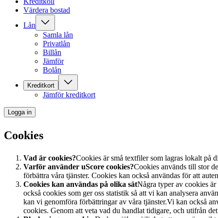
Kreditkoll
Värdera bostad
Lån
Samla lån
Privatlån
Billån
Jämför
Bolån
Kreditkort
Jämför kreditkort
Logga in
Cookies
Vad är cookies?
Cookies är små textfiler som lagras lokalt på 
Varför använder uScore cookies?
Cookies används till stor d
förbättra våra tjänster. Cookies kan också användas för att auten
Cookies kan användas på olika sät
Några typer av cookies är 
också cookies som ger oss statistik så att vi kan analysera an
kan vi genomföra förbättringar av våra tjänster.Vi kan också a
cookies. Genom att veta vad du handlat tidigare, och utifrån de