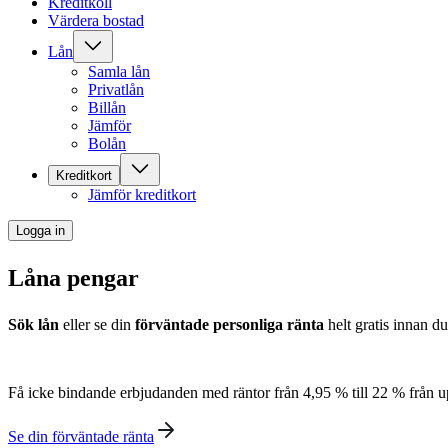
Kreditkoll
Värdera bostad
Lån
Samla lån
Privatlån
Billån
Jämför
Bolån
Kreditkort
Jämför kreditkort
Logga in
Låna pengar
Sök lån
eller se din
förväntade personliga ränta
helt gratis innan d
Få icke bindande erbjudanden med räntor från 4,95 % till 22 % från up
Se din förväntade ränta