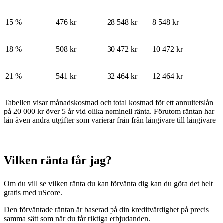
15 %
476 kr
28 548 kr
8 548 kr
18 %
508 kr
30 472 kr
10 472 kr
21 %
541 kr
32 464 kr
12 464 kr
Tabellen visar månadskostnad och total kostnad för ett annuitetslån
på 20 000 kr över 5 år vid olika nominell ränta. Förutom räntan har
lån även andra utgifter som varierar från från långivare till långivare
Vilken ränta får
jag
?
Om du vill se vilken ränta du kan förvänta dig kan du göra det helt
gratis med uScore.
Den förväntade räntan är baserad på din kreditvärdighet på precis
samma sätt som när du får riktiga erbjudanden.