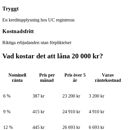
Tryggt
En kreditupplysning hos UC registreras
Kostnadsfritt
Riktiga erbjudanden utan förpliktelser
Vad
kostar
det att låna 20 000 kr?
Nominell
Pris per
Pris över 5
Varav
ränta
månad
år
räntekostnad
6 %
387 kr
23 200 kr
3 200 kr
9 %
415 kr
24 910 kr
4 910 kr
12 %
445 kr
26 693 kr
6 693 kr