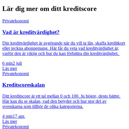
Lär dig mer om ditt kreditscore
Privatekonomi
Vad är kreditvärdighet?
Din kreditvärdighet är avgörande när du vill ta lån, skaffa kreditkort
eller teckna abonnemang. Här får du veta vad kreditvärdighet är,
varför den är viktig och hur du kan förbättra din kreditvärdighet.
6
min
2 juli
Läs mer
Privatekonomi
Kreditscoreskalan
Ditt kreditscore är ett tal mellan 0 och 100. Ju högre, desto bättre.
Här kan du se skalan, vad den betyder och hur stor del av
svenskarna som tillhör de olika kategorierna.
4
min
17 apr.
Läs mer
Privatekonomi