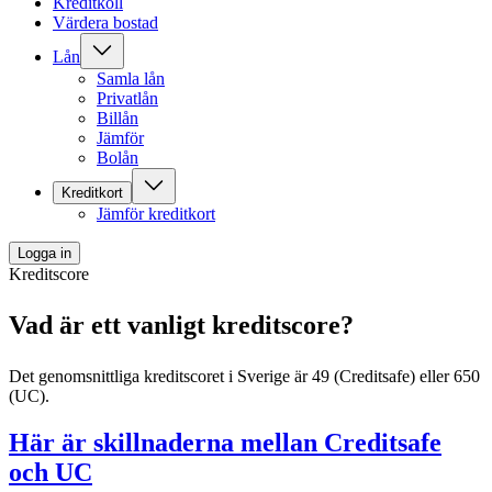
Kreditkoll
Värdera bostad
Lån
Samla lån
Privatlån
Billån
Jämför
Bolån
Kreditkort
Jämför kreditkort
Logga in
Kreditscore
Vad är ett
vanligt kreditscore
?
Det genomsnittliga kreditscoret i Sverige är 49 (Creditsafe) eller 650
(UC).
Här är skillnaderna mellan Creditsafe
och UC