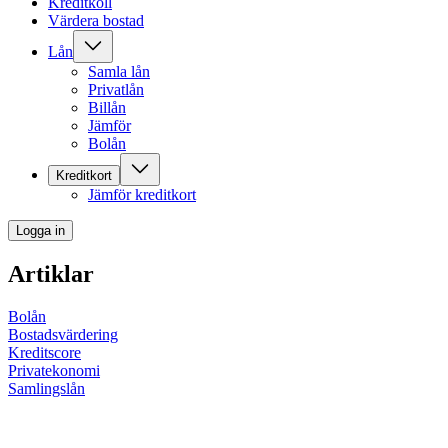
Kreditkoll
Värdera bostad
Lån
Samla lån
Privatlån
Billån
Jämför
Bolån
Kreditkort
Jämför kreditkort
Logga in
Artiklar
Bolån
Bostadsvärdering
Kreditscore
Privatekonomi
Samlingslån