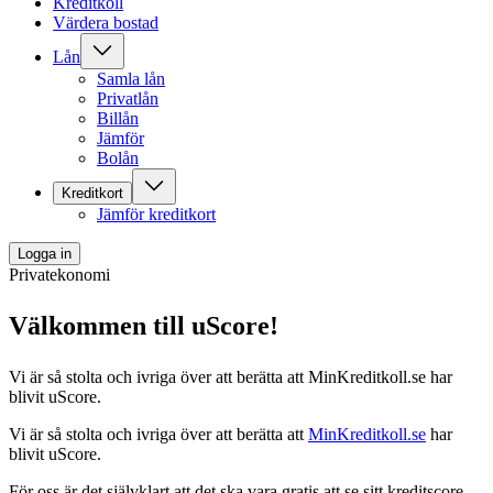
Kreditkoll
Värdera bostad
Lån
Samla lån
Privatlån
Billån
Jämför
Bolån
Kreditkort
Jämför kreditkort
Logga in
Privatekonomi
Välkommen till uScore!
Vi är så stolta och ivriga över att berätta att MinKreditkoll.se har
blivit uScore.
Vi är så stolta och ivriga över att berätta att
MinKreditkoll.se
har
blivit uScore.
För oss är det självklart att det ska vara gratis att se sitt kreditscore