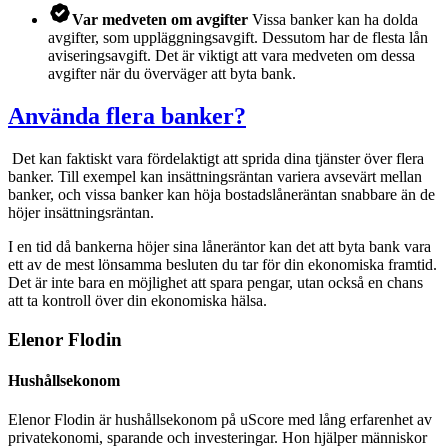
Var medveten om avgifter
Vissa banker kan ha dolda
avgifter, som uppläggningsavgift. Dessutom har de flesta lån
aviseringsavgift. Det är viktigt att vara medveten om dessa
avgifter när du överväger att byta bank.
Använda flera banker?
Det kan faktiskt vara fördelaktigt att sprida dina tjänster över flera
banker. Till exempel kan insättningsräntan variera avsevärt mellan
banker, och vissa banker kan höja bostadslåneräntan snabbare än de
höjer insättningsräntan.
I en tid då bankerna höjer sina låneräntor kan det att byta bank vara
ett av de mest lönsamma besluten du tar för din ekonomiska framtid.
Det är inte bara en möjlighet att spara pengar, utan också en chans
att ta kontroll över din ekonomiska hälsa.
Elenor Flodin
Hushållsekonom
Elenor Flodin är hushållsekonom på uScore med lång erfarenhet av
privatekonomi, sparande och investeringar. Hon hjälper människor