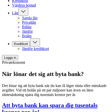
Kreditkoll
Värdera bostad
Lån
Samla lån
Privatlån
Billån
Jämför
Bolån
Kreditkort
Jämför kreditkort
Logga in
Privatekonomi
När lönar det sig att byta bank?
Det lönar sig att byta bank när du kan få lägre ränta eller minskade
avgifter. Vid ett bolån på ett par miljoner kan även en liten
räntesänkning spara dig tusentals kronor per år.
Att byta bank kan spara dig tusentals
kronor per år!