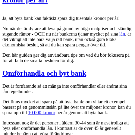
Ja, att byta bank kan faktiskt spara dig tusentals kronor per år!
Nu när det är dyrare att leva på grund av höga matpriser och ständigt
stigande räntor - OCH nu när bankerna tjänar mycket på sina
lån
, är
det viktigt att inte bara välja rätt bank, utan också göra kloka
ekonomiska beslut, så att du kan spara pengar över tid.
Den här guiden ger dig användbara tips om vad du bör fokusera på
för att fatta de smarta besluten för dig.
Omförhandla och byt bank
Det är fortfarande så att många inte omförhandlar eller ändrat sina
lån regelbundet.
Det finns mycket att spara på att byta bank; om vi tar ett exempel
baserat på ett genomsnittslån på lite över tre miljoner kronor, kan du
spara upp till
10 000 kronor
per år genom att byta bank.
Intressant nog är det personer i åldern 30-44 som är mest troliga att
byta eller omförhandla lån. I kontrast är de över 45 år generellt
mindre benägna att göra förändringar.